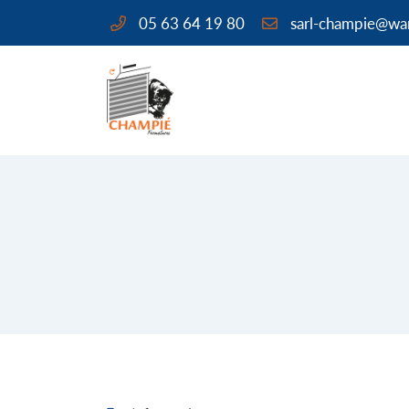
05 63 64 19 80
9 rue Serge Granié - ZA les Molles
82 170 Grisolles
05 63 64 19 80
Adresse email de réception

En cochant cette case, vous consentez à recevoir nos propositions comm