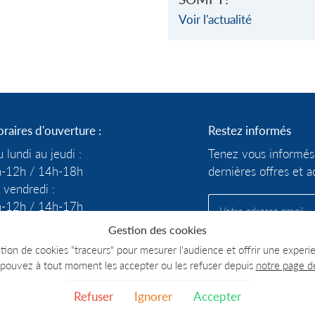
Voir l'actualité
raires d'ouverture :
Restez informés
 lundi au jeudi :
Tenez vous informés
-12h / 14h-18h
dernières offres et a
 vendredi :
-12h / 14h-17h
Gestion des cookies
joignez-nous
sation de cookies "traceurs" pour mesurer l'audience et offrir une experi
pouvez à tout moment les accepter ou les refuser depuis
notre page d
Refuser
Ignorer
Accepter