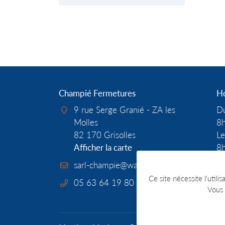
Champié Fermetures
Ho
9 rue Serge Granié - ZA les
Du
Molles
8h
82 170 Grisolles
Le
Afficher la carte
8h
Re
Ce site nécessite l'utili
05 63 64 19 80
Vous 