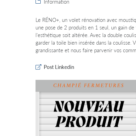
Information

l'adresse email indiqué ci-dessus. Vous pouvez vous désinscrire à tout
utilisant
le formulaire de désinscription
.
Le RÉNO+, un volet rénovation avec moustiqua
INSCRIPTION
une pose de 2 produits en 1 seul, un gain de 
l'esthétique soit altérée. Avec la double coul
garder la toile bien insérée dans la couliss
grandissante et nous faire parvenir vos com
Post Linkedin