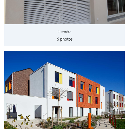
Héméra
6 photos