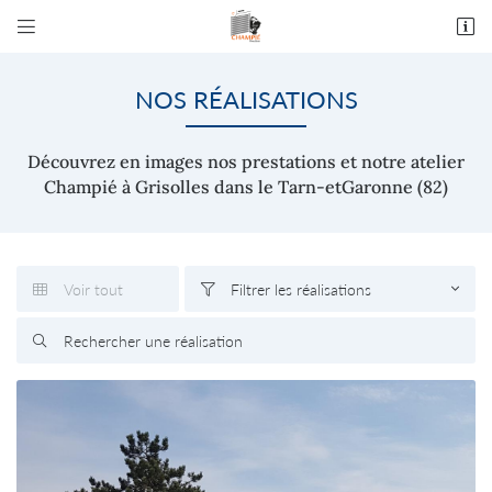


9 rue Serge Granié - ZA les Molles
82 170 Grisolles
NOS RÉALISATIONS
05 63 64 19 80
Découvrez en images nos prestations et notre atelier
Champié à Grisolles dans le Tarn-etGaronne (82)
Voir tout
Filtrer les réalisations


Adresse email de réception


En cochant cette case, vous consentez à recevoir nos propositions commerciales à
l'adresse email indiqué ci-dessus. Vous pouvez vous désinscrire à tout moment en utilisant
le formulaire de désinscription
.
INSCRIPTION