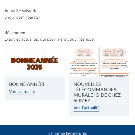
Accueil
Actualité suivante
té de fabrication
Showroom /part 2\
Nos produits
Restez infor
Récemment
En images
D'autres actualités qui pourraient vous intéresser
INSCRIPTION NEWS
os actualités
Contact
ESPACE PRO
BONNE ANNÉE!
NOUVELLES
TÉLÉCOMMANDES
Voir l'actualité
Rejoignez-nous
MURALE IO DE CHEZ
SOMFY!
Voir l'actualité
Champié Fermetures