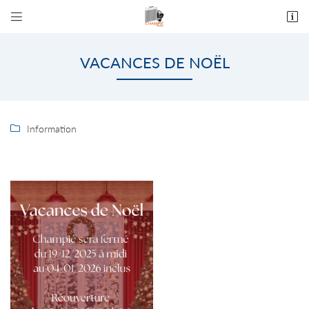


9 rue Serge Granié - ZA les Molles
82 170 Grisolles
VACANCES DE NOËL
05 63 64 19 80
Information

Adresse email de réception

En cochant cette case, vous consentez à recevoir nos propositions commerciales à
l'adresse email indiqué ci-dessus. Vous pouvez vous désinscrire à tout moment en utilisant
le formulaire de désinscription
.
INSCRIPTION