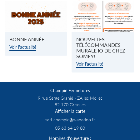
Nos produits
Restez infor
En images
INSCRIPTION NEWS
os actualités
Contact
BONNE ANNÉE!
NOUVELLES
TÉLÉCOMMANDES
ESPACE PRO
Voir l'actualité
MURALE IO DE CHEZ
SOMFY!
Voir l'actualité
Rejoignez-nous
Champié Fermetures
9 rue Serge Granié - ZA les Molles
82 170 Grisolles
Afficher la carte
05 63 64 19 80
Horaires d'ouverture :