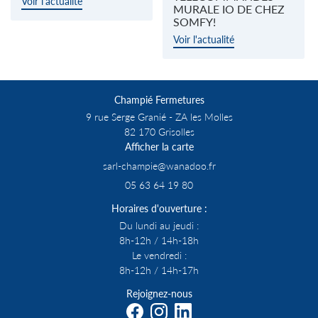
Voir l'actualité
os actualités
MURALE IO DE CHEZ
SOMFY!
Contact
Voir l'actualité
ESPACE PRO
Champié Fermetures
Rejoignez-nous
9 rue Serge Granié - ZA les Molles
82 170 Grisolles
Afficher la carte
05 63 64 19 80
Horaires d'ouverture :
Du lundi au jeudi :
8h-12h / 14h-18h
Le vendredi :
8h-12h / 14h-17h
Rejoignez-nous