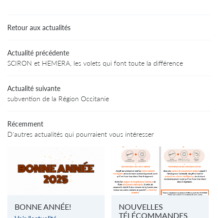
Retour aux actualités
Actualité précédente
SCIRON et HEMERA, les volets qui font toute la différence
Une questio
Actualité suivante
subvention de la Région Occitanie
05 63 64 19 
Récemment
D'autres actualités qui pourraient vous intéresser
Accueil
té de fabrication
Nos produits
Restez infor
En images
BONNE ANNÉE!
NOUVELLES
INSCRIPTION NEWS
TÉLÉCOMMANDES