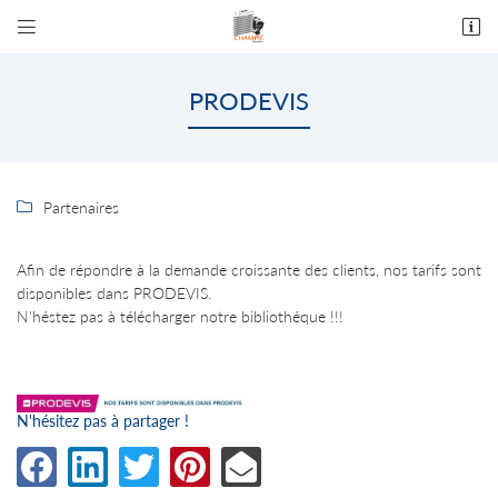


9 rue Serge Granié - ZA les Molles
82 170 Grisolles
PRODEVIS
05 63 64 19 80
Partenaires

Afin de répondre à la demande croissante des clients, nos tarifs sont
disponibles dans PRODEVIS.
N'héstez pas à télécharger notre bibliothéque !!!
Adresse email de réception

En cochant cette case, vous consentez à recevoir nos propositions commerciales à
l'adresse email indiqué ci-dessus. Vous pouvez vous désinscrire à tout moment en utilisant
le formulaire de désinscription
.
N'hésitez pas à partager !
INSCRIPTION