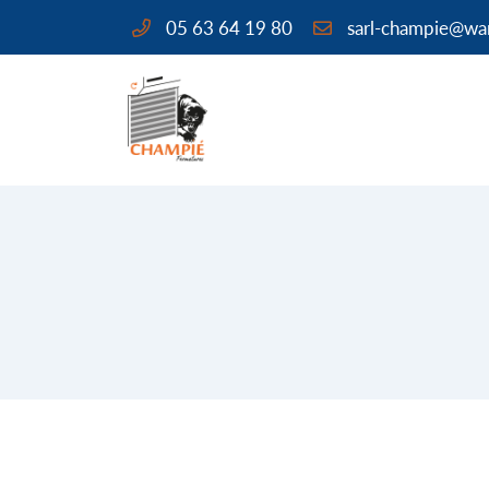
05 63 64 19 80
9 rue Serge Granié - ZA les Molles
82 170 Grisolles
05 63 64 19 80
Adresse email de réception

En cochant cette case, vous consentez à recevoir nos propositions comm