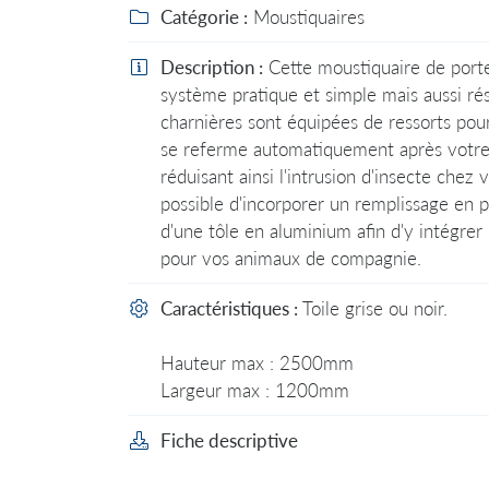
l'adresse email indiqué ci-dessus. Vous pouvez vous désinscrire à tout
Catégorie :
Moustiquaires

utilisant
le formulaire de désinscription
.
Description :
Cette moustiquaire de port

INSCRIPTION
système pratique et simple mais aussi rés
charnières sont équipées de ressorts pou
se referme automatiquement après votre
réduisant ainsi l'intrusion d'insecte chez v
possible d'incorporer un remplissage en p
d'une tôle en aluminium afin d'y intégrer
pour vos animaux de compagnie.
Caractéristiques :
Toile grise ou noir.

Hauteur max : 2500mm
Largeur max : 1200mm
Fiche descriptive
