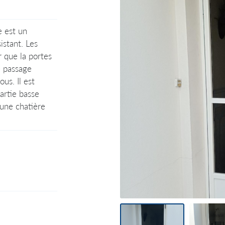
 moment en
e est un
istant. Les
r que la portes
 passage
ous. Il est
artie basse
 une chatière