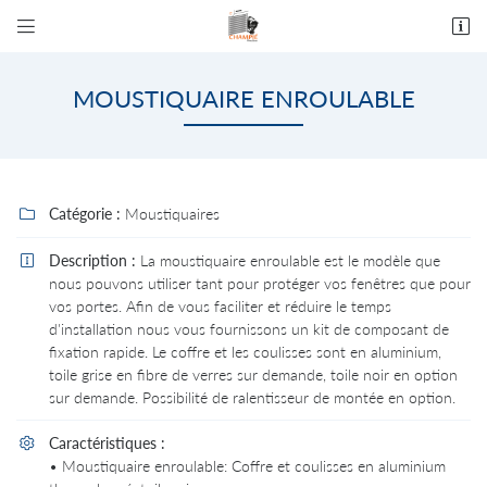


9 rue Serge Granié - ZA les Molles
82 170 Grisolles
MOUSTIQUAIRE ENROULABLE
05 63 64 19 80
Catégorie :
Moustiquaires

Description :
La moustiquaire enroulable est le modèle que

nous pouvons utiliser tant pour protéger vos fenêtres que pour
vos portes. Afin de vous faciliter et réduire le temps
d'installation nous vous fournissons un kit de composant de
Adresse email de réception

fixation rapide. Le coffre et les coulisses sont en aluminium,
toile grise en fibre de verres sur demande, toile noir en option
En cochant cette case, vous consentez à recevoir nos propositions commerciales à
l'adresse email indiqué ci-dessus. Vous pouvez vous désinscrire à tout moment en utilisant
sur demande. Possibilité de ralentisseur de montée en option.
le formulaire de désinscription
.
Caractéristiques :

INSCRIPTION
• Moustiquaire enroulable: Coffre et coulisses en aluminium